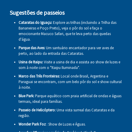
Sugestões de passeios
Cataratas do Iguaçu:
Explore as trilhas (incluindo a Trilha das
Bananeiras e Poço Preto), veja o pôr do sol e faça o
emocionante Macuco Safari, que te leva perto das quedas
d'água.
Parque das Aves:
Um santuário encantador para ver aves de
perto, ao lado da entrada das Cataratas.
Usina de Itaipu:
Visite a usina de dia e assista ao show de luzes e
som à noite com o "Itaipu Iluminada".
Marco das Três Fronteiras:
Local onde Brasil, Argentina e
Paraguai se encontram, com um belo pôr do sol e show cultural
à noite.
Blue Park:
Parque aquático com praia artificial de ondas e águas
termais, ideal para famílias.
Passeio de Helicóptero:
Uma vista surreal das Cataratas e da
região.
Wonder Park Foz
: Show de Luzes e Águas.