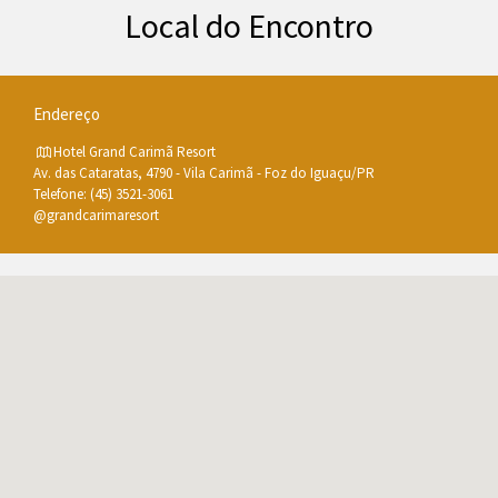
Local do Encontro
Endereço
Hotel Grand Carimã Resort
Av. das Cataratas, 4790 - Vila Carimã - Foz do Iguaçu/PR
Telefone: (45) 3521-3061
@grandcarimaresort