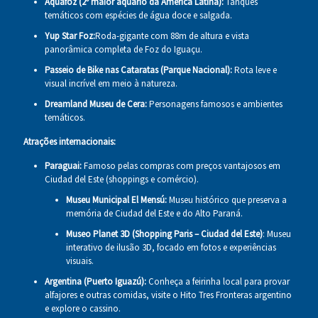
Aquafoz
(2º maior aquário da América Latina):
Tanques
temáticos com espécies de água doce e salgada.
Yup Star Foz:
Roda-gigante com 88m de altura e vista
panorâmica completa de Foz do Iguaçu.
Passeio de Bike nas Cataratas (Parque Nacional):
Rota leve e
visual incrível em meio à natureza.
Dreamland Museu de Cera:
Personagens famosos e ambientes
temáticos.
Atrações internacionais:
Paraguai:
Famoso pelas compras com preços vantajosos em
Ciudad del Este (shoppings e comércio).
Museu Municipal El Mensú:
Museu histórico que preserva a
memória de Ciudad del Este e do Alto Paraná.
Museo Planet 3D (Shopping Paris – Ciudad del Este)
: Museu
interativo de ilusão 3D, focado em fotos e experiências
visuais.
Argentina (Puerto Iguazú):
Conheça a feirinha local para provar
alfajores e outras comidas, visite o Hito Tres Fronteras argentino
e explore o cassino.