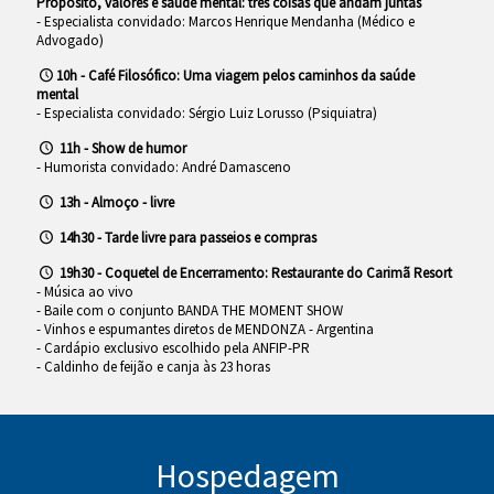
Propósito, valores e saúde mental: três coisas que andam juntas
- Especialista convidado: Marcos Henrique Mendanha (Médico e
Advogado)
10h - Café Filosófico:
Uma viagem pelos caminhos da saúde
mental
- Especialista convidado: Sérgio Luiz Lorusso (Psiquiatra)
11h - Show de humor
- Humorista convidado: André Damasceno
13h - Almoço - livre
14h30 - Tarde livre para passeios e compras
19h30 - Coquetel de Encerramento: Restaurante do Carimã Resort
- Música ao vivo
- Baile com o conjunto BANDA THE MOMENT SHOW
- Vinhos e espumantes diretos de MENDONZA - Argentina
- Cardápio exclusivo escolhido pela ANFIP-PR
- Caldinho de feijão e canja às 23 horas
Hospedagem